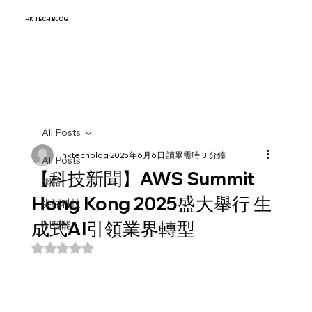
HK TECH BLOG
All Posts
hktechblog
2025年6月6日
讀畢需時 3 分鐘
All Posts
【科技新聞】AWS Summit
網路
Hong Kong 2025盛大舉行 生
尖端科技
成式AI引領業界轉型
AI智能
評等為 NaN（最高為 5 顆星）。