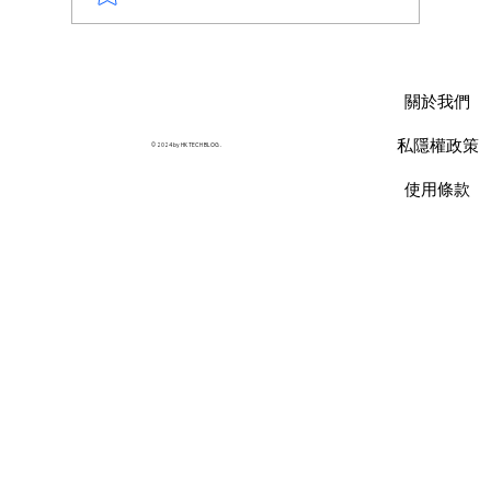
AWS 資料庫費用瘦身指南：擺脫傳統合約
限制，用 Database Savings Plans 省下
關於我們
35% 預算
私隱權政策
© 2024 by HK TECH BLOG .
使用條款