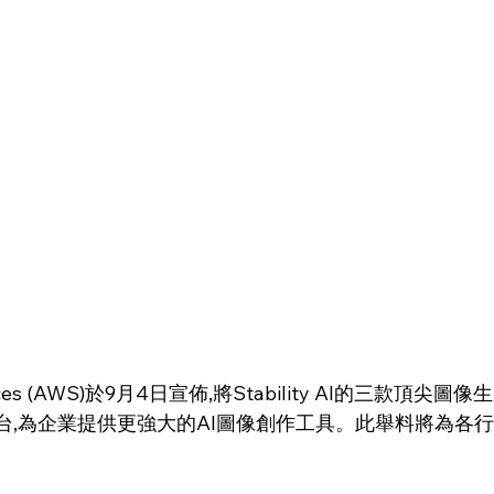
rvices (AWS)於9月4日宣佈,將Stability AI的三款頂
rock平台,為企業提供更強大的AI圖像創作工具。此舉料將為