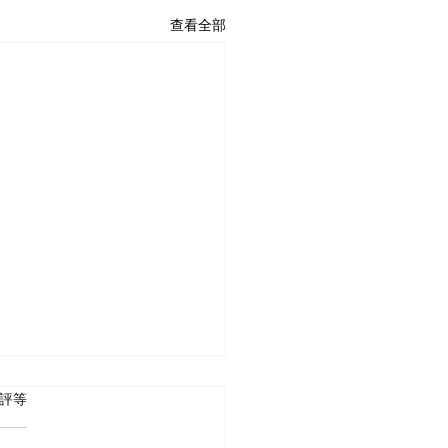
查看全部
 5 顆星）。
評等