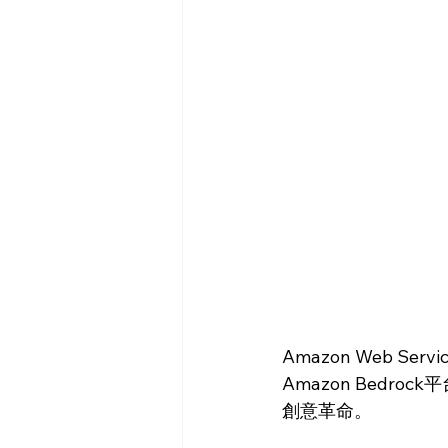
Amazon Web Se
Amazon Bed
創意革命。