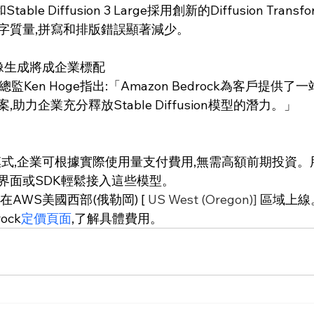
ra和Stable Diffusion 3 Large採用創新的Diffusion Tran
字質量,拼寫和排版錯誤顯著減少。
圖像生成將成企業標配
球聯盟總監Ken Hoge指出:「Amazon Bedrock為客戶提供
助力企業充分釋放Stable Diffusion模型的潛力。」
模式,企業可根據實際使用量支付費用,無需高額前期投資。
界面或SDK輕鬆接入這些模型。
AWS美國西部(俄勒岡) [ 
US West (Oregon)] 
區域上線
ock
定價頁面
,了解具體費用。