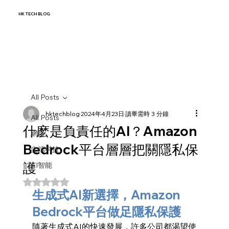
HK TECH BLOG
All Posts
hktechblog
2024年4月23日
讀畢需時 3 分鐘
All Posts
什麽是負責任的AI？Amazon
網路
Bedrock平台層層把關隱私保
尖端科技
護
AI智能
評等為 NaN（最高為 5 顆星）。
生成式AI新選擇，Amazon 
Bedrock平台做足隱私保護
隨著生成式AI的快速發展，許多公司都渴望使