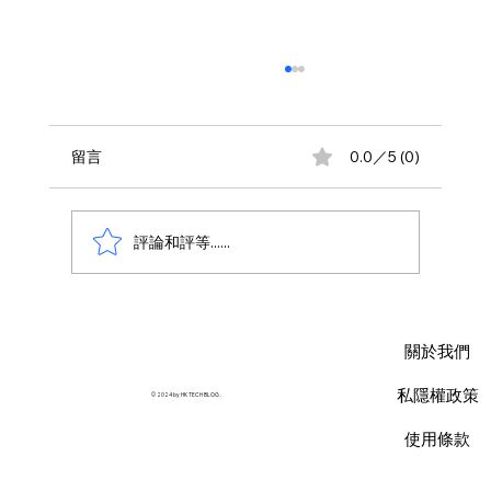
留言
0.0／5 (0)
評論和評等......
AWS 資料庫費用瘦身指南：擺脫傳統合約
限制，用 Database Savings Plans 省下
關於我們
35% 預算
私隱權政策
© 2024 by HK TECH BLOG .
使用條款