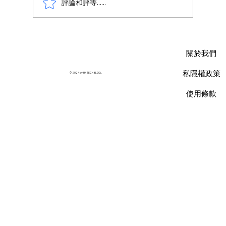
評論和評等......
AWS 資料庫費用瘦身指南：擺脫傳統合約
限制，用 Database Savings Plans 省下
關於我們
35% 預算
私隱權政策
© 2024 by HK TECH BLOG .
使用條款