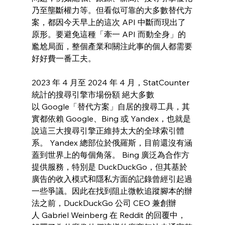
乃至壟斷權力等。但看似可靠的大多數替代方
案，都因今天早上的這次 API 中斷而現出了
原形。要避免這種「牽一 API 而動全身」的
尷尬局面，整個產業和關注此事的個人都需要
好好費一番工夫。
2023 年 4 月至 2024 年 4 月，StatCounter 
統計的搜尋引擎市場份額 絕大多數
以 Google「替代方案」自居的搜尋工具，其
實都依賴 Google、Bing 或 Yandex，也就是
說這三大搜尋引擎正維持太大的全球索引體
系。 Yandex 總部位於俄羅斯，目前還沒有涵
蓋到世界上的每個角落。 Bing 廣泛為合作方
提供服務，特別是 DuckDuckGo，但其基於
廣告的收入模式和隱私方面的記錄曾經引起過
一些爭議。因此在找到阻止微軟追蹤腳本的辦
法之前，DuckDuckGo 公司 CEO 兼創辦
人 Gabriel Weinberg 在 Reddit 的回覆中，