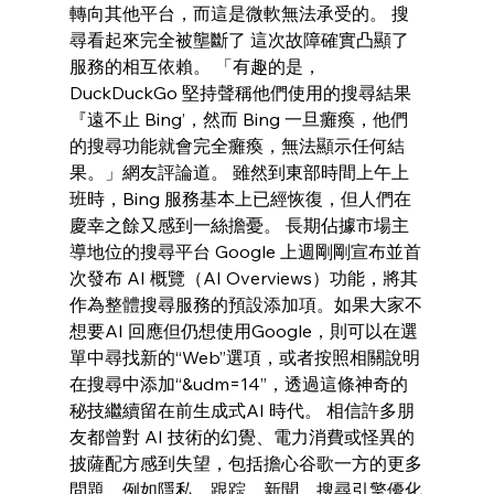
轉向其他平台，而這是微軟無法承受的。 搜
尋看起來完全被壟斷了 這次故障確實凸顯了
服務的相互依賴。 「有趣的是，
DuckDuckGo 堅持聲稱他們使用的搜尋結果
『遠不止 Bing’，然而 Bing 一旦癱瘓，他們
的搜尋功能就會完全癱瘓，無法顯示任何結
果。」網友評論道。 雖然到東部時間上午上
班時，Bing 服務基本上已經恢復，但人們在
慶幸之餘又感到一絲擔憂。 長期佔據市場主
導地位的搜尋平台 Google 上週剛剛宣布並首
次發布 AI 概覽（AI Overviews）功能，將其
作為整體搜尋服務的預設添加項。如果大家不
想要AI 回應但仍想使用Google，則可以在選
單中尋找新的“Web”選項，或者按照相關說明
在搜尋中添加“&udm=14”，透過這條神奇的
秘技繼續留在前生成式AI 時代。 相信許多朋
友都曾對 AI 技術的幻覺、電力消費或怪異的
披薩配方感到失望，包括擔心谷歌一方的更多
問題，例如隱私、跟踪、新聞、搜尋引擎優化