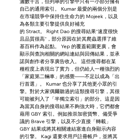
灑數千言，但列舉的引擎中只有一小部分擁有
自己的通用索引。 Kumar 最愛的兩個分別是
在市場競爭中保持住生命力的 Mojeek，以及
為各類主要引擎提供良​​好補充
的 Stract。 Right Dao 的搜尋結果“速度很快
且品質很高”，部分原因在於其爬蟲選擇了維
基百科作為起點。 Yep 的覆蓋範圍更廣，會
顯示與查詢相關的網站連結與回傳結果，並承
諾與創作者分享廣告收入。 這些搜尋都在某
種程度上表現出了實力，但仍給人一種強烈的
「家庭第二輛車」的感覺——不足以成為「出
行首選」。 Kumar 也分享了其他更小眾的引
擎。對於大家偶爾聽過的這類搜尋引擎，其很
可能被列入了「半獨立索引」的部分。這是因
為當其自身的搜尋結果不夠強大時，它們都會
藉用 GBY 索引。例如推崇加密貨幣、備受爭
議的 Brave 引擎，以及不少直接「轉載」
GBY 結果或將其相關連結塞進自身顯示內容
的引擎。 Kagi 還要求用戶註冊帳戶，並將其