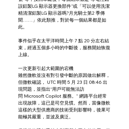
誤鋁製LG 顯示器更換部件"或「可以使用洗潔
精清潔鋁製LG 顯示器嗎?月光騎士第2 季傳
聞……」依此類推，對於每一個結果都是如
此。
事件似乎在太平洋時間上午 7 點 20 分左右結
束，經過五個多小時的中斷後，服務開始恢復
上線。
一次更新引起大範圍的宕機
雖然微軟並沒有對引發中斷的原因做出解釋，
但微軟確認， UTC 時間 5 月 23 日 08:46 出
現問題，並指出“用戶可能無法訪
問 Microsoft Copilot 服務。” 網路平台經常
出現故障，這已是司空見慣。然而，當像微軟
這樣的大型供應商的技術受到影響時，後果可
能極其嚴重，並波及廣泛。