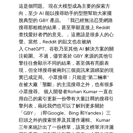
這是個問題。 現在大模型成為主要的探索方
向，至少 AI 能以搜尋助手的型態幫助大家擺
脫典型的 GBY 產品。 「我已經無法忍受網路
搜尋那粗糙的結果，甚至寧願直接上 Reddit 
查找愛好者們的意見。」這應該是很多人的心
聲。當然，Reddit 的貼文也在被納
入 ChatGPT、谷歌乃至其他 AI 解決方案的關
注範圍。 不過，儘管基於 GBY 來源的其他引
擎往往會顯示不同的結果，甚至偶有亮眼表
現，但全球搜尋被兩到三個資訊來源綁架的現
實已成定局。 小眾搜尋：只能是“第二輛車” 
在被大廠「壟斷」的主流搜尋之外，也有很多
小眾搜尋。 個人開發者Rohan Kumar 一直在
用自己的索引更新一份帶有大量註釋的搜尋引
擎列表，藉此我們也可以了解到更多關於
「GBY」（即Google、Bing 和Yandex）三
巨頭之外的搜索世界及其運作邏輯。 Kumar 
三年來統計出了一份榜單，該英文榜單洋洋灑