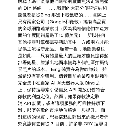
解釋了為什麼像他們這樣的廠商無法走通完整
的 DIY 路線： ……我們的大部分傳統連結和
圖像都是從Bing 那邊下載獲取的……實際上
只有兩家公司（Google和微軟）擁有高品質
的全球網路連結索引（因為我相信他們在這方
面的年度開銷超過了10 億美元），所以任何
其他搜尋引擎都需要藉助其中一方或兩方才能
提供主流搜尋產品。 順帶一提，地圖業務也
是如此——只有體量最大的巨頭才能負擔得起
部署衛星、並派出地面車輛為各個社區拍攝街
景照片的成本。 Bing 確實在為微軟賺錢，雖
然還沒有完全獲利。儘管目前的業務重點幾乎
完全集中在自家 AI 聊天機器人版 Bing 之
上，保持搜尋索引儲備及 API 開放仍舊符合
微軟的利益定位。然而，如果微軟決定取
消 API 訪問，或者這項服務的可靠性持續下
滑，那麼谷歌的市場地位將進一步提升。 面
對這樣的現實，想要搞點動靜出來的攪局者們
究竟該何去何從？ 目前，許多非 GBY 搜尋引