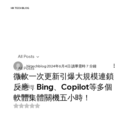
HK TECH BLOG
All Posts
hktechblog
2024年6月4日
讀畢需時 7 分鐘
All Posts
微軟一次更新引爆大規模連鎖
網路
反應，Bing、Copilot等多個
尖端科技
軟體集體關機五小時！
AI智能
評等為 NaN（最高為 5 顆星）。