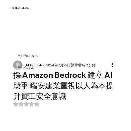
HK TECH BLOG
All Posts
hktechblog
2024年7月22日
讀畢需時 2 分鐘
All Posts
採 Amazon Bedrock 建立 AI
網路
助手 瑞安建業重視以人為本提
尖端科技
升員工安全意識
AI智能
評等為 NaN（最高為 5 顆星）。