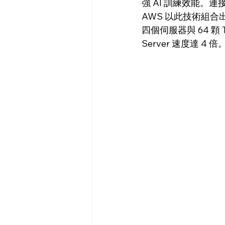
強 AI 訓練效能。連接
AWS 以此技術組合出多塊
四個伺服器與 64 顆 T
Server 速度達 4 倍