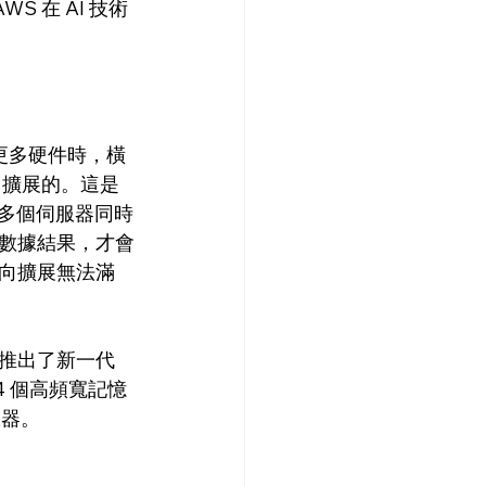
 在 AI 技術
更多硬件時，橫
向擴展的。這是
假使有多個伺服器同時
數據結果，才會
向擴展無法滿
此推出了新一代
 4 個高頻寬記憶
服器。