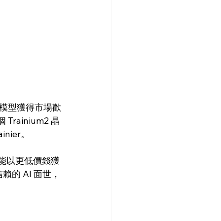
e 模型獲得市場歡
ainium2 晶
inier。
戶將能以更低價錢獲
的 AI 面世，