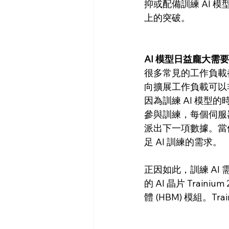
抑或配備訓練 AI 
上的突破。
AI 模型日益龐大需要
很多常見的工作負載
向擴展工作負載可以
因為訓練 AI 模型的時
參與訓練，每個伺服
派出下一項數據。當
足 AI 訓練的需求。
正因如此，訓練 AI
的 AI 晶片 Trai
體 (HBM) 模組。T