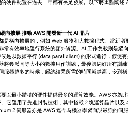
模型的硬件配置在過去一年都有長足發展。以下將重點闡述 AWS
縱向擴展 推動 AWS 開發新一代 AI 晶片
都是橫向擴展的，例如 Web 服務和大數據程式。當新增
非常有效率地運行系統的額外資源。AI 工作負載則是縱
候是以數據平行 (data parallelism) 的形式進行，
器將獲派同等大小的數據用作訓練，最後歸納好所有訓練
伺服器越多的時候，歸納結果所需的時間就越高，令到橫
 需要以最小體積的硬件提供最多的運算效能。AWS 亦為
nium 2。它運用了先進封裝技術，其中搭載 2 塊運算晶片以及
rainium 2 伺服器亦是 AWS 迄今為機器學習而設最強的伺