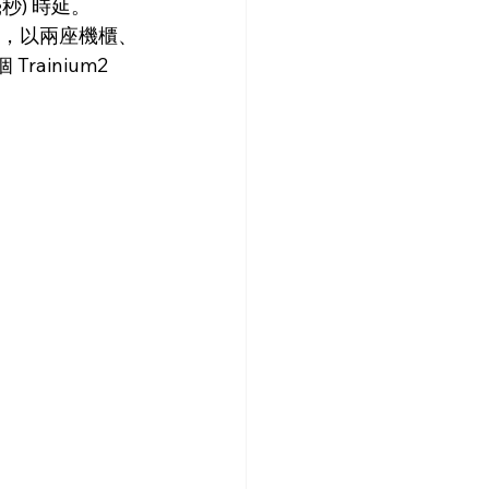
毫秒) 時延。
rver，以兩座機櫃、
rainium2 