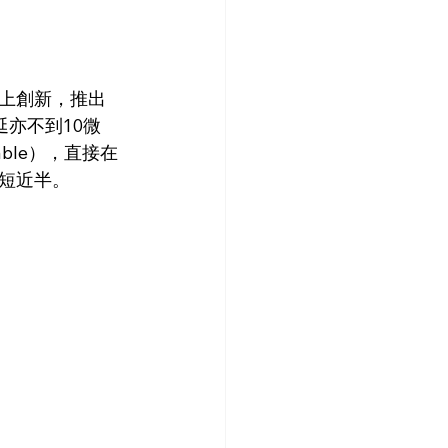
絡上創新，推出
延亦不到10微
cable），直接在
縮短近半。