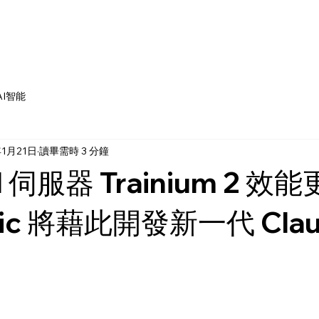
AI智能
年1月21日
讀畢需時 3 分鐘
 伺服器 Trainium 2 效
pic 將藉此開發新一代 Clau
為 5 顆星）。