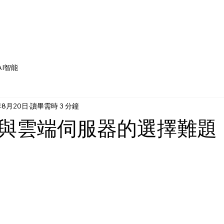
AI智能
年8月20日
讀畢需時 3 分鐘
與雲端伺服器的選擇難題
為 5 顆星）。