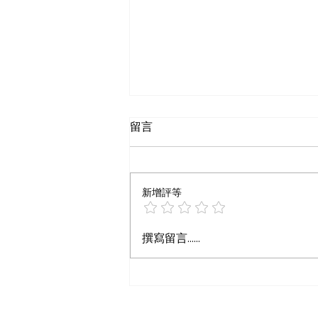
留言
新增評等
從『只有科技巨頭負擔得起』
撰寫留言......
到『中型企業也能訓練大型模
型』：AWS Trainium3 如何
改變 AI 訓練的遊戲規則？