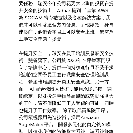
要任務。瑞安今年公司花更大比重的投資在提
升安全的技術上。Adrian提到:「全靠 AWS 
為 SOCAM 寄存數據以及各種解決方案，我
們才可以朝著這個方向發展。」他續指，身為
建築商，他們希望員工可以安全上班，無需為
工地安全問題而擔憂。
在提升安全上，瑞安在員工培訓及發展安全技
術上雙管齊下。公司於2022年在坪輋專門設
立了培訓中心，提供一個持續進行且不受干擾
培訓的空間予員工進行職業安全管理培訓課
程，希望藉培訓提升員工安全意識。另一方
面， AI 配合機器人技術，能夠承擔焊接、鋼
筋綁定、以及搬運重物等高風險或勞動強度大
的工作，這不僅降低了工人受傷的可能，同時
也提升了工作效率。 除了取代高風險工序，
公司積極採用先進技術，採用Amazon 
SageMaker平台，開發多元化的自定義AI模
型，以強化我們的智能監控系統。該系統能夠