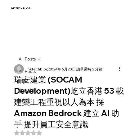
HK TECH BLOG
All Posts
hktechblog
2024年6月20日
讀畢需時 2 分鐘
All Posts
瑞安建業 (SOCAM
網路
Development)屹立香港 53 載
尖端科技
建築工程重視以人為本 採
AI智能
Amazon Bedrock 建立 AI 助
手 提升員工安全意識
評等為 NaN（最高為 5 顆星）。