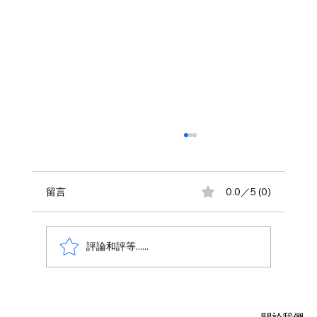
留言
0.0／5 (0)
評論和評等......
AWS 資料庫費用瘦身指南：擺脫傳統合約
限制，用 Database Savings Plans 省下