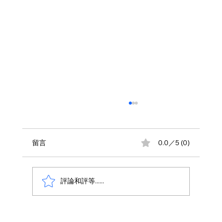
留言
0.0／5 (0)
評論和評等......
AWS 資料庫費用瘦身指南：擺脫傳統合約