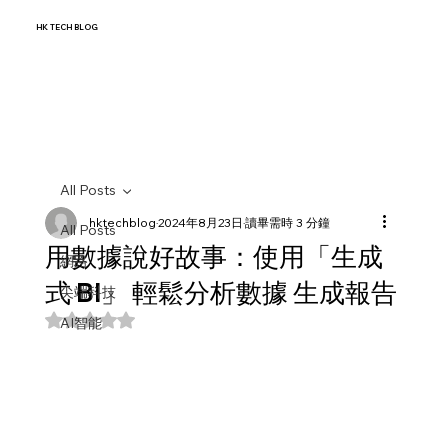
HK TECH BLOG
All Posts
hktechblog
2024年8月23日
讀畢需時 3 分鐘
All Posts
用數據說好故事：使用「生成
網路
式 BI」 輕鬆分析數據 生成報告
尖端科技
評等為 NaN（最高為 5 顆星）。
AI智能