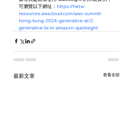
可瀏覽以下網址：
https://hktw-
resources.awscloud.com/aws-summit-
hong-kong-2024-generative-ai/2-
generative-bi-in-amazon-quicksight
查看全部
最新文章