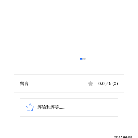
留言
0.0／5 (0)
評論和評等......
AWS 資料庫費用瘦身指南：擺脫傳統合約
限制，用 Database Savings Plans 省下