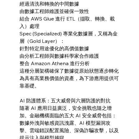
經過清洗和轉換的中間數據
由數據工程師維護並確保一致性
結合 AWS Glue 進行 ETL（擷取、轉換、載
入）處理
Spec (Specialized) 專業化數據層，又稱為金
層（Gold Layer）：
針對特定用途優化的高價值數據
由分析工程師與數據科學家合作維護
整合 Amazon Athena 進行分析
這種分層架構確保了數據從原始狀態逐步轉化
為具有高業務價值的資產，為下游應用提供可
靠基礎。
AI 防護體系：五大威脅與六層防護的對抗
隨著 AI 應用日益廣泛，安全挑戰也隨之增
加。金融機構面臨的五大 AI 安全威脅包括：
數據外洩與敏感資訊洩露、AI 模型漏洞攻
擊、雲端錯誤配置風險、深偽詐騙攻擊，以及
提示注入與模型越獄。