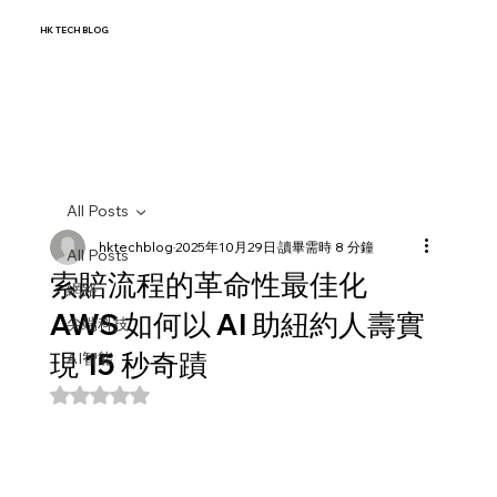
HK TECH BLOG
All Posts
hktechblog
2025年10月29日
讀畢需時 8 分鐘
All Posts
索賠流程的革命性最佳化
網路
AWS 如何以 AI 助紐約人壽實
尖端科技
現 15 秒奇蹟
AI智能
評等為 NaN（最高為 5 顆星）。