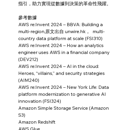
指引，助力實現從數據到決策的革命性飛躍。
參考數據
AWS re:Invent 2024 – BBVA: Building a 
multi-region,原文出自 unwire.hk，  multi-
country data platform at scale (FSI310)
AWS re:Invent 2024 – How an analytics 
engineer uses AWS in a financial company 
(DEV212)
AWS re:Invent 2024 – AI in the cloud: 
Heroes, “villains,” and security strategies 
(AIM240)
AWS re:Invent 2024 – New York Life: Data 
platform modernization to generative AI 
innovation (FSI324)
Amazon Simple Storage Service (Amazon 
S3)
Amazon Redshift
AWS Glue