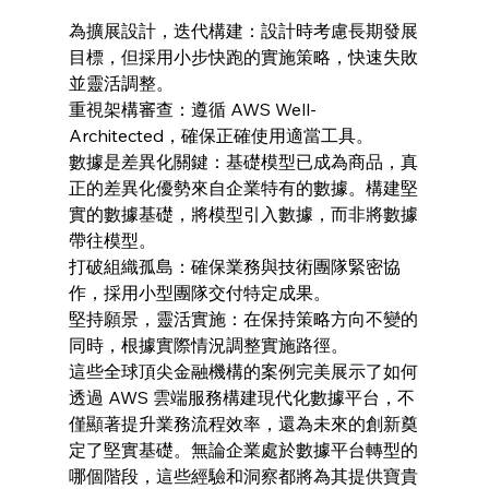
為擴展設計，迭代構建：設計時考慮長期發展
目標，但採用小步快跑的實施策略，快速失敗
並靈活調整。
重視架構審查：遵循 AWS Well-
Architected，確保正確使用適當工具。
數據是差異化關鍵：基礎模型已成為商品，真
正的差異化優勢來自企業特有的數據。構建堅
實的數據基礎，將模型引入數據，而非將數據
帶往模型。
打破組織孤島：確保業務與技術團隊緊密協
作，採用小型團隊交付特定成果。
堅持願景，靈活實施：在保持策略方向不變的
同時，根據實際情況調整實施路徑。
這些全球頂尖金融機構的案例完美展示了如何
透過 AWS 雲端服務構建現代化數據平台，不
僅顯著提升業務流程效率，還為未來的創新奠
定了堅實基礎。無論企業處於數據平台轉型的
哪個階段，這些經驗和洞察都將為其提供寶貴