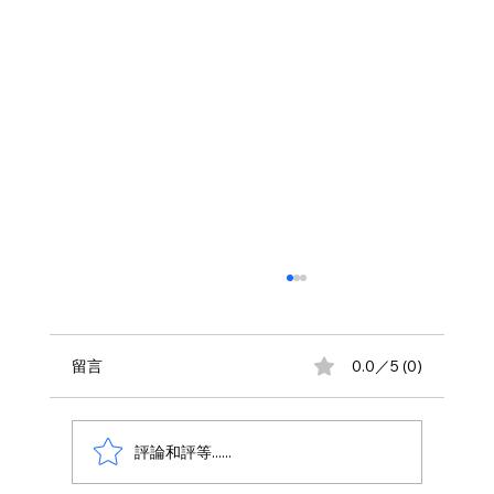
留言
0.0／5 (0)
評論和評等......