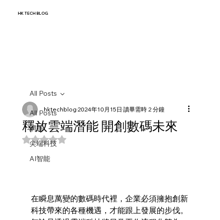
HK TECH BLOG
All Posts
hktechblog
2024年10月15日
讀畢需時 2 分鐘
All Posts
釋放雲端潛能 開創數碼未來
網路
評等為 NaN（最高為 5 顆星）。
尖端科技
AI智能
在瞬息萬變的數碼時代裡，企業必須擁抱創新
科技帶來的各種機遇，才能跟上發展的步伐。