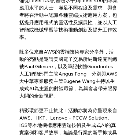
備從Level 100的基礎水平到Level 400的專業
應用水平的人士，滿足不同程度及需求。與會
者將在活動中認識各種雲端技術應用方案，包
括提升應用程式的靈活性及擴展性，並以人工
智能或機械學習等技術推動創新及提升工作效
率。
除多位來自AWS的雲端技術專家分享外，活
動的亮點是邀請美國電子交易所納斯達克副總
裁Paul Gilmore，以及筆記軟體Goodnotes
人工智能部門主管Angus Fong，分別與AWS
大中華專業服務主管Eugene Wang主持以生
成式AI為主題的對談環節，為與會者帶來眼界
大開的全新視野。
精彩環節更不止於此：活動亦將為你呈現來自
AWS、HKT、Lenovo – PCCW Solution、
IGS等本地機構應用雲端技術及生成式AI的真
實案例和客戶故事，無論是行業的新手抑或具