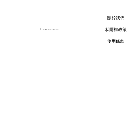
AWS 資料庫費用瘦身指南：擺脫傳統合約
限制，用 Database Savings Plans 省下
關於我們
35% 預算
私隱權政策
© 2024 by HK TECH BLOG .
使用條款