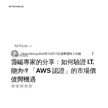
HK TECH BLOG
All Posts
hktechblog
2024年10月17日
讀畢需時 3 分鐘
All Posts
雲端專家的分享：如何驗證 I.T.
網路
能力？「AWS 認證」的市場價
尖端科技
值與機遇
AI智能
評等為 NaN（最高為 5 顆星）。