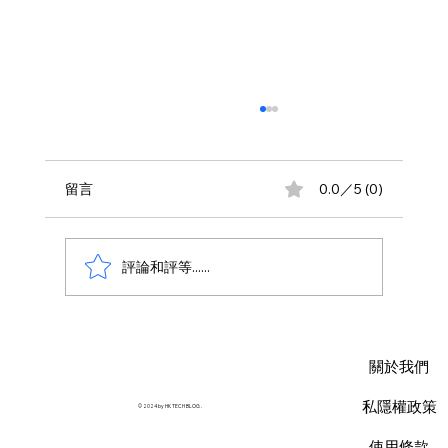
留言
0.0／5 (0)
評論和評等......
AWS 資料庫費用瘦身指南：擺脫傳統合約
限制，用 Database Savings Plans 省下
關於我們
35% 預算
私隱權政策
© 2024 by HK TECH BLOG .
使用條款