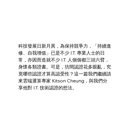
科技發展日新月異，為保持競爭力，「持續進
修、自我增值」已是不少 I.T. 專業人士的日
常，亦因而造就不少 I.T. 人個個都三頭六臂，
身懷各類證書。可是，坊間認證花多眼亂，究
竟哪些認證才算高認受性？這一篇我們繼續請
來雲端運算專家 Kitson Cheung，與我們分
享他對 I.T. 技術認證的想法。