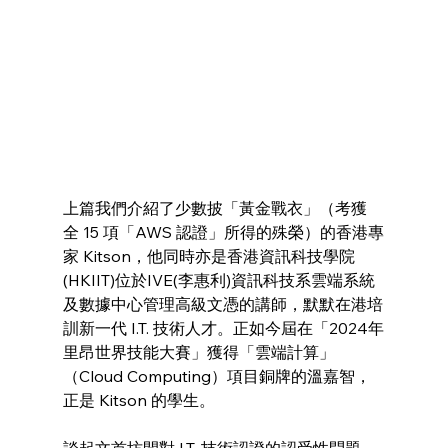
上篇我們介紹了少數披「黃金戰衣」（考獲
全 15 項「AWS 認證」所得的殊榮）的香港專
家 Kitson，他同時亦是香港資訊科技學院
(HKIIT)位於IVE(李惠利)資訊科技系雲端系統
及數據中心管理高級文憑的講師，默默在港培
訓新一代 I.T. 技術人才。正如今屆在「2024年
里昂世界技能大賽」獲得「雲端計算」
（Cloud Computing）項目銅牌的溫嘉智，
正是 Kitson 的學生。