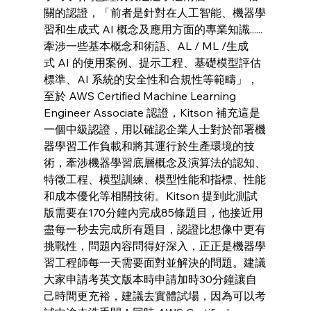
關的認證，「前者是針對在人工智能、機器學
習和生成式 AI 概念及應用方面的專業知識......
牽涉一些基本概念和術語、AL / ML /生成
式 AI 的使用案例、提示工程、基礎模型評估
標準、AI 系統的安全性和合規性等範疇」，
至於 AWS Certified Machine Learning 
Engineer Associate 認證，Kitson 補充這是
一個中級認證，用以確認企業人士對於部署機
器學習工作負載和將其運行於生產環境的技
術，牽涉機器學習底層概念及演算法的認知、
特徵工程、模型訓練、模型性能和指標、性能
和成本優化等相關技術。Kitson 提到此測試
版需要在170分鐘內完成85條題目，他接近用
盡每一秒去完成所有題目，認證比想像中更有
挑戰性，問題內容問得好深入，正正是機器學
習工程師每一天需要面對並解決的問題。建議
大家申請考英文版本時申請加時30分鐘讓自
己時間更充裕，建議去實體試場，因為可以考