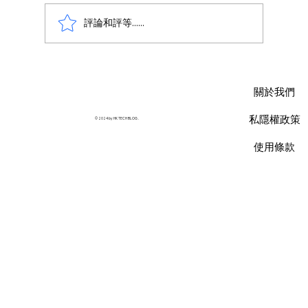
評論和評等......
Claude 3 vs ChatGPT：兩大人工智能模
型優劣比較
關於我們
私隱權政策
© 2024 by HK TECH BLOG .
使用條款