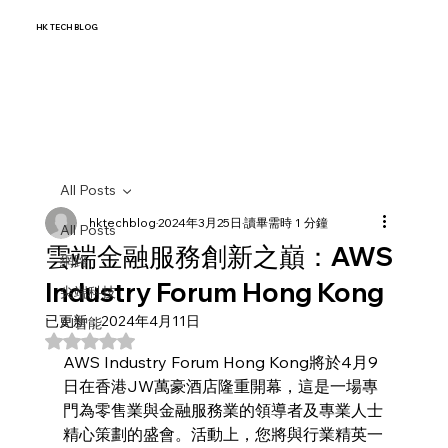
HK TECH BLOG
All Posts
hktechblog
2024年3月25日
讀畢需時 1 分鐘
All Posts
雲端金融服務創新之巔：AWS
網路
Industry Forum Hong Kong
尖端科技
已更新：
2024年4月11日
AI智能
評等為 NaN（最高為 5 顆星）。
AWS Industry Forum Hong Kong將於4月9
日在香港JW萬豪酒店隆重開幕，這是一場專
門為零售業與金融服務業的領導者及專業人士
精心策劃的盛會。活動上，您將與行業精英一