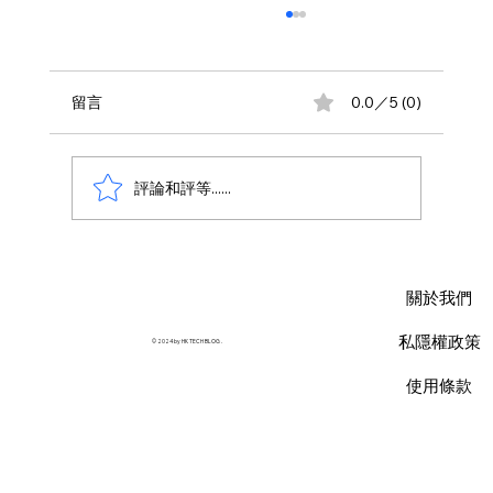
留言
0.0／5 (0)
評論和評等......
AWS 資料庫費用瘦身指南：擺脫傳統合約
限制，用 Database Savings Plans 省下
關於我們
35% 預算
私隱權政策
© 2024 by HK TECH BLOG .
使用條款