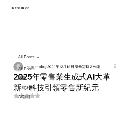
HK TECH BLOG
All Posts
hktechblog
2024年12月16日
讀畢需時 2 分鐘
All Posts
2025年零售業生成式AI大革
網路
新：科技引領零售新紀元
尖端科技
評等為 NaN（最高為 5 顆星）。
AI智能