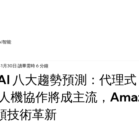
AI智能
年1月30日
讀畢需時 6 分鐘
年 AI 八大趨勢預測：代理式
人機協作將成主流，Amaz
引領技術革新
為 5 顆星）。