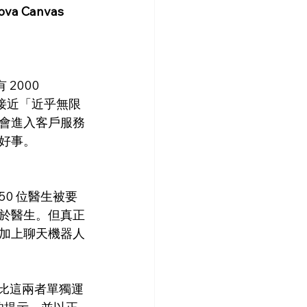
ova Canvas
2000 
正接近「近乎無限
會進入客戶服務
好事。
0 位醫生被要
於醫生。但真正
加上聊天機器人
該比這兩者單獨運