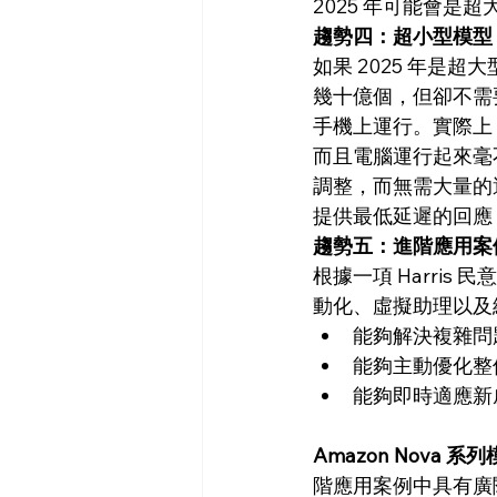
2025 年可能會是
趨勢四：超小型模型 (Ver
如果 2025 年
幾十億個，但卻不需
手機上運行。實際上，專
而且電腦運行起來毫
調整，而無需大量的
提供最低延遲的回應
趨勢五：進階應用案例 (A
根據一項 Harris
動化、虛擬助理以及網
能夠解決複雜問
能夠主動優化整個 
能夠即時適應新
Amazon Nova 系
階應用案例中具有廣