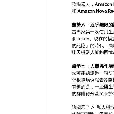
務機器人，
Amazon N
和 
Amazon Nova Re
趨勢六：近乎無限的記憶 (N
當專家第一次使用生成式
個 token。現在
的記憶」的時代，屆
聊天機器人能夠回憶
趨勢七：人機協作增強 (Hu
您可能聽說過一項研
求根據病例報告診斷
有趣的是，一些醫生
的群體得分甚至低於
這顯示了 AI 和人