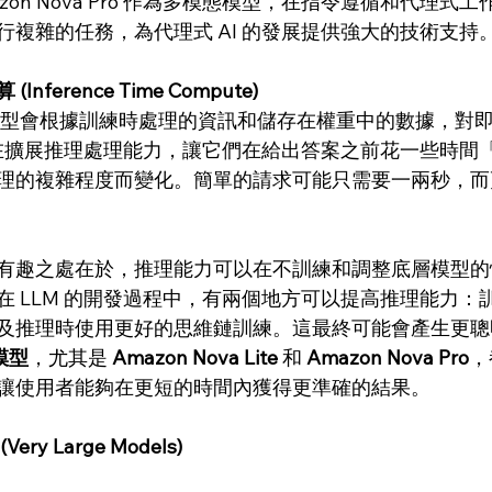
zon Nova Pro 作為多模態模型，在指令遵循和代理式
行複雜的任務，為代理式 AI 的發展提供強大的技術支持
ference Time Compute)
 模型會根據訓練時處理的資訊和儲存在權重中的數據，對
型正在擴展推理處理能力，讓它們在給出答案之前花一些時間
理的複雜程度而變化。簡單的請求可能只需要一兩秒，而
有趣之處在於，推理能力可以在不訓練和調整底層模型的
在 LLM 的開發過程中，有兩個地方可以提高推理能力：
及推理時使用更好的思維鏈訓練。這最終可能會產生更聰明的
列模型
，尤其是 
Amazon Nova Lite
 和 
Amazon Nova Pro
，
讓使用者能夠在更短的時間內獲得更準確的結果。
y Large Models)