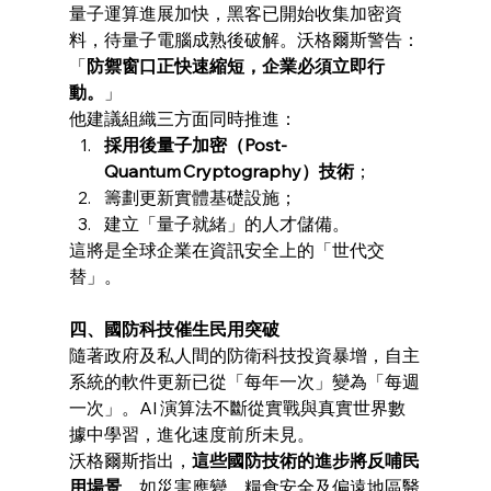
量子運算進展加快，黑客已開始收集加密資
料，待量子電腦成熟後破解。沃格爾斯警告：
「
防禦窗口正快速縮短，企業必須立即行
動。
」
他建議組織三方面同時推進：
採用後量子加密（Post-
Quantum Cryptography）技術
；
籌劃更新實體基礎設施；
建立「量子就緒」的人才儲備。
這將是全球企業在資訊安全上的「世代交
替」。
四、國防科技催生民用突破
隨著政府及私人間的防衛科技投資暴增，自主
系統的軟件更新已從「每年一次」變為「每週
一次」。AI 演算法不斷從實戰與真實世界數
據中學習，進化速度前所未見。
沃格爾斯指出，
這些國防技術的進步將反哺民
用場景
，如災害應變、糧食安全及偏遠地區醫