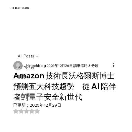
HK TECH BLOG
All Posts
hktechblog
2025年12月26日
讀畢需時 3 分鐘
All Posts
Amazon 技術長沃格爾斯博士
網路
預測五大科技趨勢 從 AI 陪伴
尖端科技
者到量子安全新世代
AI智能
已更新：
2025年12月29日
評等為 NaN（最高為 5 顆星）。