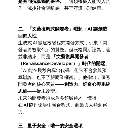
是共同抗孤獨的夥伴。
」這類機械人能與人合
作，減少社會隔離感，甚至守護心理健康。
二、「文藝復興式開發者」崛起：AI 讓創造
回歸人性
生成式 AI 徹底改變程式開發方式，引來「開
發者將被取代」的質疑。但沃格爾斯認為，這
並非結束，而是 
「文藝復興開發者
（Renaissance Developer）」時代的開端
。
「AI 能在幾秒內寫出代碼，但它不會參與預
算辯論、也不了解商業權衡。」他指出，優秀
開發者的核心素質——
創造力、好奇心與系統
思維
——從未改變。
未來的開發者須成為多領域通才，懂得
在 AI 協作環境中融合程式、商業與人類洞察
力。
三、量子安全：唯一的安全選項