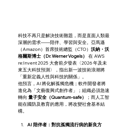
科技不再只是解決技術難題，而是直面人類最
深層的需求——陪伴、學習與安全。亞馬遜
（Amazon）首席技術總監（CTO）
沃納・沃
格爾斯博士（Dr. Werner Vogels）
 在 AWS 
re:Invent 2025 大會前夕發表〈2026 年及未
來五大科技預測〉，指出新一波技術浪潮將
「重新定義人性與科技的關係」。
他預言，AI 將化解孤獨危機；軟件開發者將
進化為「文藝復興式創作者」；組織必須急速
轉向 
量子安全（Quantum-safe）
；而人工智
能在國防及教育的應用，將改變社會基本結
構。
AI 陪伴者：對抗孤獨流行病的新良方