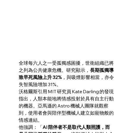
全球每六人之一受孤獨感困擾，世衛組織已將
之列為公共健康危機。研究顯示，
長期孤獨導
致早死風險上升 32%
，與吸煙影響相當，亦令
失智風險增加 31%。
沃格爾斯引用 MIT 研究員 Kate Darling 的發現
指出，人類本能地將情感投射於具有自主行動
的機器。亞馬遜的 Astro 機械人團隊就觀察
到，使用者會與陪伴型機械人建立如寵物般的
情感連結。
他強調：「
AI 陪伴者不是取代人類照護，而