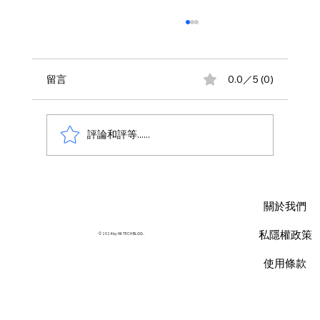
留言
0.0／5 (0)
評論和評等......
AWS 資料庫費用瘦身指南：擺脫傳統合約
限制，用 Database Savings Plans 省下
關於我們
35% 預算
私隱權政策
© 2024 by HK TECH BLOG .
使用條款