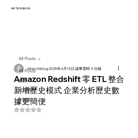
HK TECH BLOG
All Posts
hktechblog
2025年4月15日
讀畢需時 3 分鐘
All Posts
Amazon Redshift 零 ETL 整合
網路
新增歷史模式 企業分析歷史數
尖端科技
據更簡便
AI智能
評等為 NaN（最高為 5 顆星）。