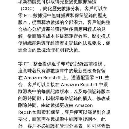
項新功能更可以取得完整變更數據捕獲 
（CDC） ，簡化歷史數據分析。客戶可以在
零 ETL 數據源中無縫捕獲和保留記錄的歷史
版本，從而釋放數據的全部潛力。客戶能夠整
合核心分析資產並獲得跨多個應用程式的見
解，從而節省成本並提高運營效率。歷史模式
使組織能夠遵守維護歷史記錄的法規要求，促
進全面的數據治理和明智決策。
零 ETL 整合提供近乎即時的記錄當前檢視，
這意味著只有源數據庫中的最新更改會保留
在 Amazon Redshift 上。透過配置零 ETL 整
合，客戶可以直接在 Amazon Redshift 中跟
蹤源表中的每個記錄版本，以及每個記錄版本
的源時間戳，以指示每條記錄的插入、修改或
刪除時間。由於數據更改由 Amazon 
Redshift 跟蹤和保留，客戶便可以滿足到合規
要求，而無需在數據源中維護重複副本。此
外，客戶不必維護和管理分區表，即可將舊數