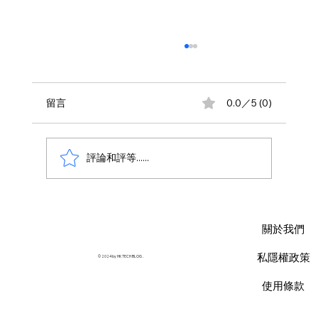
留言
0.0／5 (0)
評論和評等......
AWS 資料庫費用瘦身指南：擺脫傳統合約
限制，用 Database Savings Plans 省下
關於我們
35% 預算
私隱權政策
© 2024 by HK TECH BLOG .
使用條款