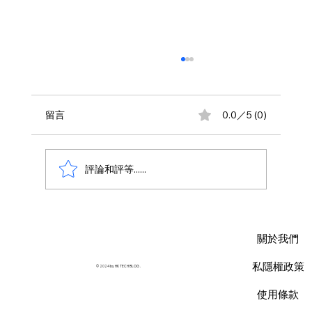
留言
0.0／5 (0)
評論和評等......
AWS 資料庫費用瘦身指南：擺脫傳統合約
限制，用 Database Savings Plans 省下
關於我們
35% 預算
私隱權政策
© 2024 by HK TECH BLOG .
使用條款