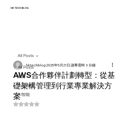
HK TECH BLOG
All Posts
hktechblog
2025年5月21日
讀畢需時 3 分鐘
All Posts
AWS合作夥伴計劃轉型：從基
網路
礎架構管理到行業專業解決方
尖端科技
案
AI智能
評等為 NaN（最高為 5 顆星）。