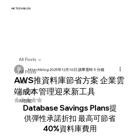
HK TECH BLOG
All Posts
hktechblog
2025年12月16日
讀畢需時 5 分鐘
All Posts
AWS推資料庫節省方案 企業雲
網路
端成本管理迎來新工具
尖端科技
評等為 NaN（最高為 5 顆星）。
AI智能
Database Savings Plans提
供彈性承諾折扣 最高可節省
40%資料庫費用