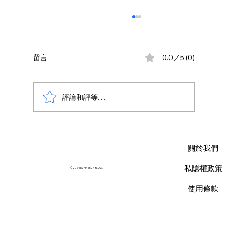
留言
0.0／5 (0)
評論和評等......
AWS 資料庫費用瘦身指南：擺脫傳統合約
限制，用 Database Savings Plans 省下
關於我們
35% 預算
私隱權政策
© 2024 by HK TECH BLOG .
使用條款