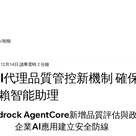
AI智能
年12月14日
讀畢需時 2 分鐘
AI代理品質管控新機制 確
賴智能助理
為 5 顆星）。
edrock AgentCore新增品質評估
企業AI應用建立安全防線