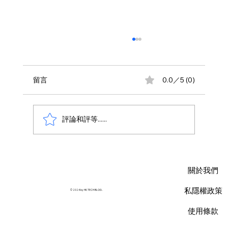
留言
0.0／5 (0)
評論和評等......
AWS 資料庫費用瘦身指南：擺脫傳統合約
限制，用 Database Savings Plans 省下
關於我們
35% 預算
私隱權政策
© 2024 by HK TECH BLOG .
使用條款