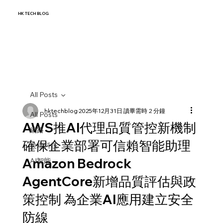
HK TECH BLOG
All Posts
hktechblog
2025年12月31日
讀畢需時 2 分鐘
All Posts
AWS推AI代理品質管控新機制
網路
確保企業部署可信賴智能助理
尖端科技
Amazon Bedrock
AI智能
AgentCore新增品質評估與政
策控制 為企業AI應用建立安全
防線