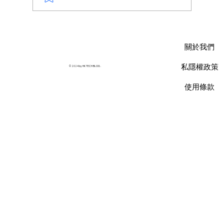
AWS 資料庫費用瘦身指南：擺脫傳統合約
限制，用 Database Savings Plans 省下
關於我們
35% 預算
私隱權政策
© 2024 by HK TECH BLOG .
使用條款