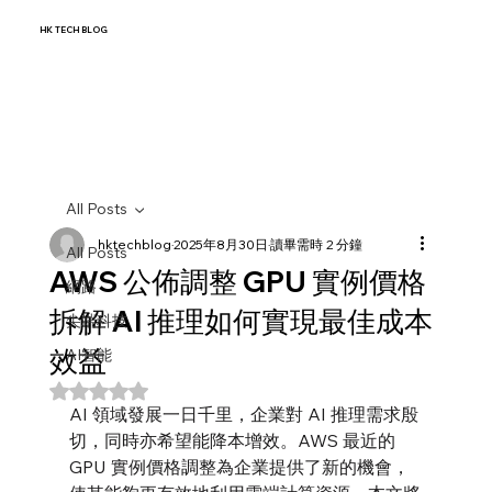
HK TECH BLOG
All Posts
hktechblog
2025年8月30日
讀畢需時 2 分鐘
All Posts
AWS 公佈調整 GPU 實例價格
網路
拆解 AI 推理如何實現最佳成本
尖端科技
效益
AI智能
評等為 NaN（最高為 5 顆星）。
AI 領域發展一日千里，企業對 AI 推理需求殷
切，同時亦希望能降本增效。AWS 最近的 
GPU 實例價格調整為企業提供了新的機會，