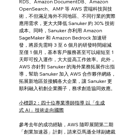
RDS、Amazon DocumentDB、Amazon 
OpenSearch、AMP 等 AWS 雲端科技與技
術，不但滿足海外不同地區、不同行業的實際
應用需求，更大大降低 Sanuker 約 30% 技術
成本。同時，Sanuker 亦利用 Amazon 
SageMaker 和 Amazon Bedrock 加速研
發，將原先需時 3 至 6 個月的研發時間縮減
至僅 1 個月，基本客戶服務甚至可以縮短至 1 
天即可投入運作，大大提高工作效率。此外，
AWS 亦針對 Sanuker 的海外業務拓展作出指
導，幫助 Sanuker 加入 AWS 合作夥伴網絡，
拓展新地區並接觸各大企業，讓 Sanuker 更
順利融入初創企業圈子，務求創造協同效應。
小標題2：四十位專業導師指導 以「生成
式 AI」技術走向國際
參考去年的成功經驗，AWS 隨即展開第二期
「創業加速器」計劃，請來亞馬遜全球副總裁