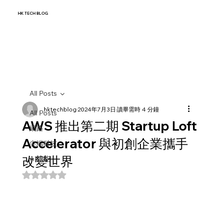
HK TECH BLOG
All Posts
hktechblog
2024年7月3日
讀畢需時 4 分鐘
All Posts
AWS 推出第二期 Startup Loft
網路
Accelerator 與初創企業攜手
尖端科技
改變世界
AI智能
評等為 NaN（最高為 5 顆星）。