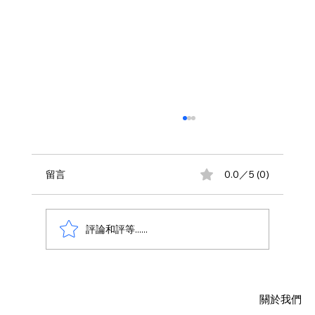
留言
0.0／5 (0)
評論和評等......
AWS 資料庫費用瘦身指南：擺脫傳統合約
限制，用 Database Savings Plans 省下
關於我們