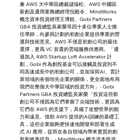
兼 AWS 大中華區總裁儲瑞松、AWS 中國區
新創及通用業務總經理倪殿令、MindWorks 
概念資本投資經理王博銳、Gobi Partners 
GBA 投資總監吳家榮等四十多位專業人士擔
任導師，向參與計劃的初創企業提供專業的營
運與技術意見。AWS 不僅是初創公司的最佳
選擇，更爲 VC 首選的雲端服務供應商。「通
過加入 AWS Startup Loft Accelerator 計
劃，Gobi 作為創投基金可以接觸及投資到不
同高速成長中的初創公司，並加深與AI、雲計
算領域的各個領先企業的關係，更全面地布局
我們在整個大中華區域的投資方向」- Gobi 
Partners GBA 投資總監吳家榮「投資這些新
創公司不僅因為它們掌握了尖端技術，更因為
它們在 AWS 的支援下，具備了改變世界的能
力和遠見。借助 AWS 提供的AI訓練的基礎工
具，這些企業能夠更快速地開發和部署生成
式 AI 應用，從而在各自領域內帶來實質的創
新和效率提升」- MindWorks 概念資本投資