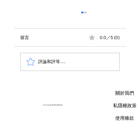
留言
0.0／5 (0)
評論和評等......
AWS 資料庫費用瘦身指南：擺脫傳統合約
限制，用 Database Savings Plans 省下
關於我們
35% 預算
私隱權政策
© 2024 by HK TECH BLOG .
使用條款