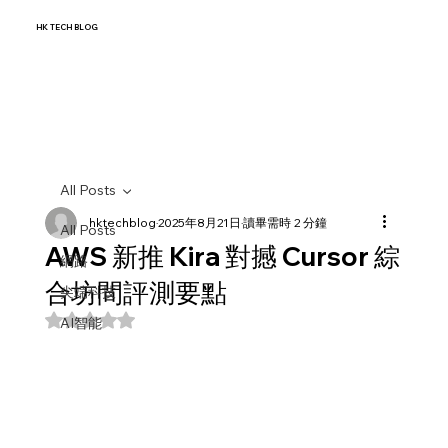
HK TECH BLOG
All Posts
hktechblog
2025年8月21日
讀畢需時 2 分鐘
All Posts
AWS 新推 Kira 對撼 Cursor 綜
網路
合坊間評測要點
尖端科技
評等為 NaN（最高為 5 顆星）。
AI智能