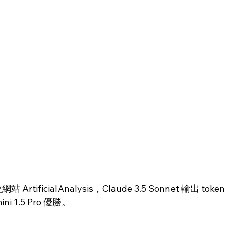
ArtificialAnalysis，Claude 3.5 Sonnet 輸出 t
ni 1.5 Pro 優勝。