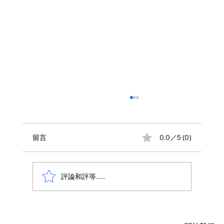
留言
0.0／5 (0)
評論和評等......
AWS 資料庫費用瘦身指南：擺脫傳統合約