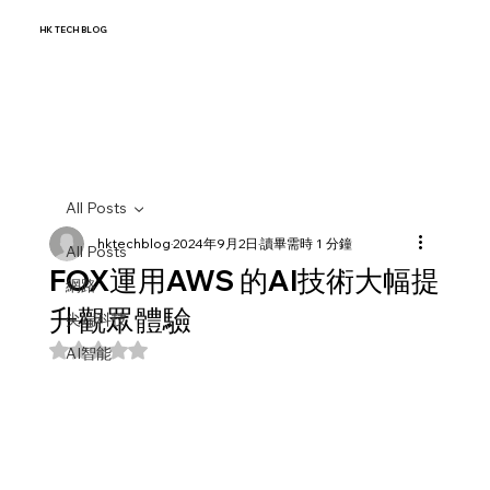
HK TECH BLOG
All Posts
hktechblog
2024年9月2日
讀畢需時 1 分鐘
All Posts
FOX運用AWS 的AI技術大幅提
網路
升觀眾體驗
尖端科技
評等為 NaN（最高為 5 顆星）。
AI智能