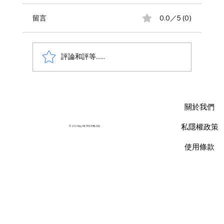
留言
0.0／5 (0)
評論和評等......
AWS 資料庫費用瘦身指南：擺脫傳統合約
限制，用 Database Savings Plans 省下
關於我們
35% 預算
私隱權政策
© 2024 by HK TECH BLOG .
使用條款