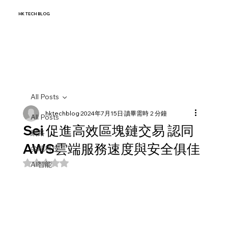
HK TECH BLOG
All Posts
hktechblog
2024年7月15日
讀畢需時 2 分鐘
All Posts
Sei 促進高效區塊鏈交易 認同
網路
AWS雲端服務速度與安全俱佳
尖端科技
評等為 NaN（最高為 5 顆星）。
AI智能