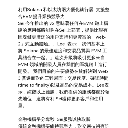
利用Solana 和以太坊兩大優化執行層  支援整
合EVM提升業務競爭力
Sei 今年推出的 v2 意味著任何在EVM 鏈上構
建的應用都將能夠在Sei 上部署，提供比現有
區塊鏈更廣泛的用戶支持和更豐富的「web-
2」式互動體驗。。Lee  表示:「我們基本上
將 Solana 的最佳速度和交易品質與 EVM 工
具結合在一起。」這次升級將吸引更多來自 
EVM 領域的開發人員在我們的區塊鏈上進行
開發。 我們目前的主要優勢在於解決到 Web 
3 普遍面對的三難局面：交易速度、確認時間
(time to finality)以及高昂的交易成本。Lee表
示，綜觀以上難題，我們提供的服務都處於領
先地位，這將有利 Sei獲得更多客戶和使用
量。
金融機構爭分奪秒  Sei服務以快取勝
傳統金融機構要維持競爭力，對交易技術有許