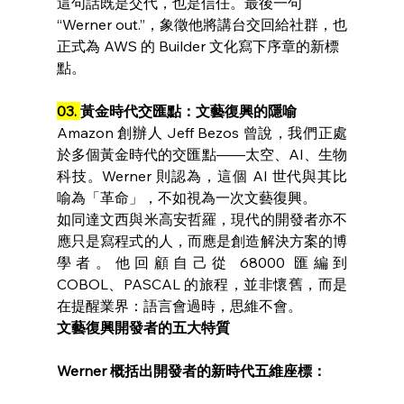
這句話既是交代，也是信任。最後一句 
“Werner out.”，象徵他將講台交回給社群，也
正式為 AWS 的 Builder 文化寫下序章的新標
點。
03. 
黃金時代交匯點：文藝復興的隱喻
Amazon 創辦人 Jeff Bezos 曾說，我們正處
於多個黃金時代的交匯點——太空、AI、生物
科技。Werner 則認為，這個 AI 世代與其比
喻為「革命」，不如視為一次文藝復興。
如同達文西與米高安哲羅，現代的開發者亦不
應只是寫程式的人，而應是創造解決方案的博
學者。他回顧自己從 68000 匯編到 
COBOL、PASCAL 的旅程，並非懷舊，而是
在提醒業界：語言會過時，思維不會。
文藝復興開發者的五大特質
Werner 概括出開發者的新時代五維座標：