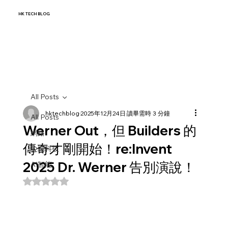
HK TECH BLOG
All Posts
hktechblog
2025年12月24日
讀畢需時 3 分鐘
All Posts
Werner Out，但 Builders 的
網路
傳奇才剛開始！re:Invent
尖端科技
2025 Dr. Werner 告別演說！
AI智能
評等為 NaN（最高為 5 顆星）。