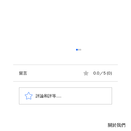
留言
0.0／5 (0)
評論和評等......
AWS 資料庫費用瘦身指南：擺脫傳統合約
限制，用 Database Savings Plans 省下
關於我們