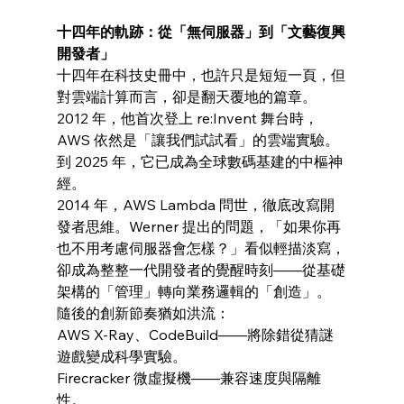
十四年的軌跡：從「無伺服器」到「文藝復興
開發者」
十四年在科技史冊中，也許只是短短一頁，但
對雲端計算而言，卻是翻天覆地的篇章。
2012 年，他首次登上 re:Invent 舞台時，
AWS 依然是「讓我們試試看」的雲端實驗。
到 2025 年，它已成為全球數碼基建的中樞神
經。
2014 年，AWS Lambda 問世，徹底改寫開
發者思維。Werner 提出的問題，「如果你再
也不用考慮伺服器會怎樣？」看似輕描淡寫，
卻成為整整一代開發者的覺醒時刻——從基礎
架構的「管理」轉向業務邏輯的「創造」。
隨後的創新節奏猶如洪流：
AWS X-Ray、CodeBuild——將除錯從猜謎
遊戲變成科學實驗。
Firecracker 微虛擬機——兼容速度與隔離
性。