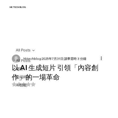
HK TECH BLOG
All Posts
hktechblog
2025年7月31日
讀畢需時 3 分鐘
All Posts
以 AI 生成短片 引領「內容創
網路
作」的一場革命
尖端科技
評等為 NaN（最高為 5 顆星）。
AI智能