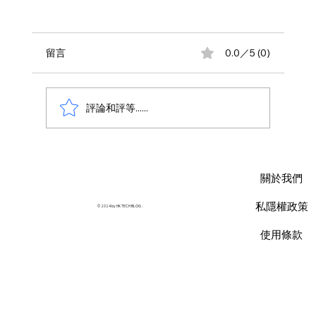
留言
0.0／5 (0)
評論和評等......
AWS 資料庫費用瘦身指南：擺脫傳統合約
限制，用 Database Savings Plans 省下
關於我們
35% 預算
私隱權政策
© 2024 by HK TECH BLOG .
使用條款