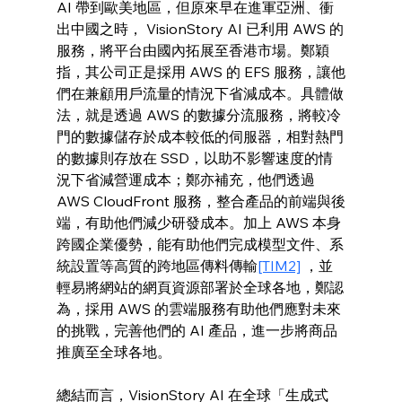
AI 帶到歐美地區，但原來早在進軍亞洲、衝
出中國之時， VisionStory AI 已利用 AWS 的
服務，將平台由國內拓展至香港市場。鄭穎
指，其公司正是採用 AWS 的 EFS 服務，讓他
們在兼顧用戶流量的情況下省減成本。具體做
法，就是透過 AWS 的數據分流服務，將較冷
門的數據儲存於成本較低的伺服器，相對熱門
的數據則存放在 SSD，以助不影響速度的情
況下省減營運成本；鄭亦補充，他們透過 
AWS CloudFront 服務，整合產品的前端與後
端，有助他們減少研發成本。加上 AWS 本身
跨國企業優勢，能有助他們完成模型文件、系
統設置等高質的跨地區傳料傳輸
[TIM2]
 ，並
輕易將網站的網頁資源部署於全球各地，鄭認
為，採用 AWS 的雲端服務有助他們應對未來
的挑戰，完善他們的 AI 產品，進一步將商品
推廣至全球各地。
總結而言，VisionStory AI 在全球「生成式 