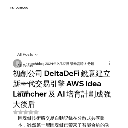
HK TECH BLOG
All Posts
hktechblog
2024年9月27日
讀畢需時 3 分鐘
All Posts
初創公司 DeltaDeFi 銳意建立
網路
新一代交易引擎 AWS Idea
尖端科技
Launcher 及 AI 培育計劃成強
AI智能
大後盾
評等為 NaN（最高為 5 顆星）。
區塊鏈技術將交易自動記錄在分散式共享賬
本，雖然第一層區塊鏈已帶來了智能合約的功