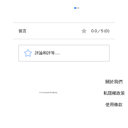
留言
0.0／5 (0)
評論和評等......
AWS 資料庫費用瘦身指南：擺脫傳統合約
限制，用 Database Savings Plans 省下
關於我們
35% 預算
私隱權政策
© 2024 by HK TECH BLOG .
使用條款