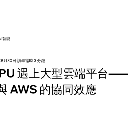
AI智能
年8月30日
讀畢需時 3 分鐘
GPU 遇上大型雲端平台—
A 與 AWS 的協同效應
為 5 顆星）。