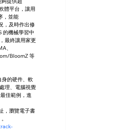
一個能夠提供超
原生軟體平台，讓用
程序，並能
性等情況，及時作出修
AWS 的機械學習中
，最終讓用家更
MA、
oom/BloomZ 等
自身的硬件、軟
處理、電腦視覺
作的最佳範例，進
下網址，瀏覽電子書
t》。
rack-