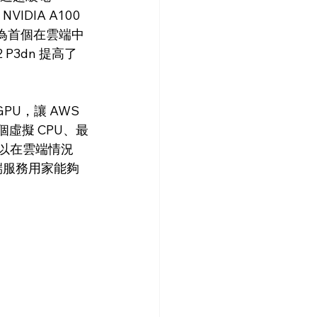
IDIA A100 
d 作為首個在雲端中
 P3dn 提高了
PU，讓 AWS 
個虛擬 CPU、最
家可以在雲端情況
端服務用家能夠