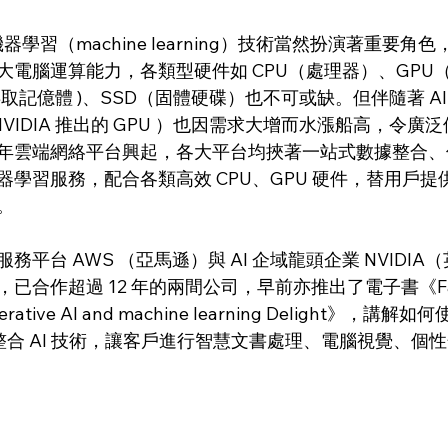
機器學習（machine learning）技術當然扮演著重要角
大電腦運算能力，各類型硬件如 CPU（處理器）、GPU
取記億體 )、SSD（固體硬碟）也不可或缺。但伴隨著 A
 NVIDIA 推出的 GPU ）也因需求大增而水漲船高，令
年雲端網絡平台興起，各大平台均挾著一站式數據整合、
學習服務，配合各類高效 CPU、GPU 硬件，替用戶提
。
平台 AWS （亞馬遜）與 AI 企域龍頭企業 NVIDI
合作超過 12 年的兩間公司，早前亦推出了電子書《Fast-
enerative AI and machine learning Delight》，講解如
服務整合 AI 技術，讓客戶進行智慧文書處理、電腦視覺、個