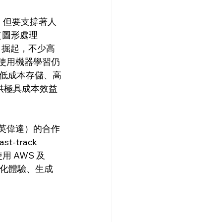
色，但要支撐著人
（圖形處理
I 掘起，不少高
廣泛使用機器學習仍
低成本存儲、高
供極具成本效益
A（英偉達）的合作
track 
何使用 AWS 及 
性化體驗、生成