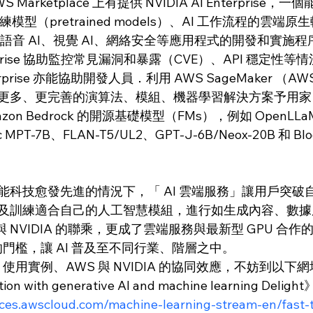
arketplace 上有提供 NVIDIA AI Enterprise，
練模型（pretrained models）、AI 工作流程的雲端
、語音 AI、視覺 AI、網絡安全等應用程式的開發和實施
Enterprise 協助監控常見漏洞和暴露（CVE）、API 穩定
nterprise 亦能協助開發人員．利用 AWS SageMaker （
更多、更完善的演算法、模組、機器學習解決方案予用家
on Bedrock 的開源基礎模型（FMs），例如 OpenLLa
c MPT-7B、FLAN-T5/UL2、GPT-J-6B/Neox-20B 和 Bl
能科技愈發先進的情況下，「 AI 雲端服務」讓用戶突破
及訓練適合自己的人工智慧模組，進行如生成內容、數據
與 NVIDIA 的聯乘，更成了雲端服務與最新型 GPU 合
 的門檻，讓 AI 普及至不同行業、階層之中。
 使用實例、AWS 與 NVIDIA 的協同效應，不妨到以
tion with generative AI and machine learning Deligh
rces.awscloud.com/machine-learning-stream-en/fast-t